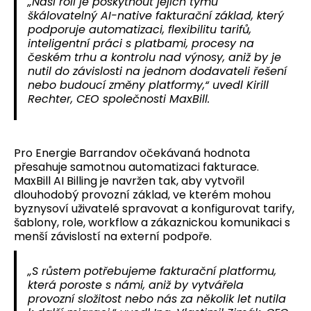
„Naší rolí je poskytnout jejich týmu
škálovatelný AI-native fakturační základ, který
podporuje automatizaci, flexibilitu tarifů,
inteligentní práci s platbami, procesy na
českém trhu a kontrolu nad výnosy, aniž by je
nutil do závislosti na jednom dodavateli řešení
nebo budoucí změny platformy,“ uvedl Kirill
Rechter, CEO společnosti MaxBill.
Pro Energie Barrandov očekávaná hodnota
přesahuje samotnou automatizaci fakturace.
MaxBill AI Billing je navržen tak, aby vytvořil
dlouhodobý provozní základ, ve kterém mohou
byznysoví uživatelé spravovat a konfigurovat tarify,
šablony, role, workflow a zákaznickou komunikaci s
menší závislostí na externí podpoře.
„S růstem potřebujeme fakturační platformu,
která poroste s námi, aniž by vytvářela
provozní složitost nebo nás za několik let nutila