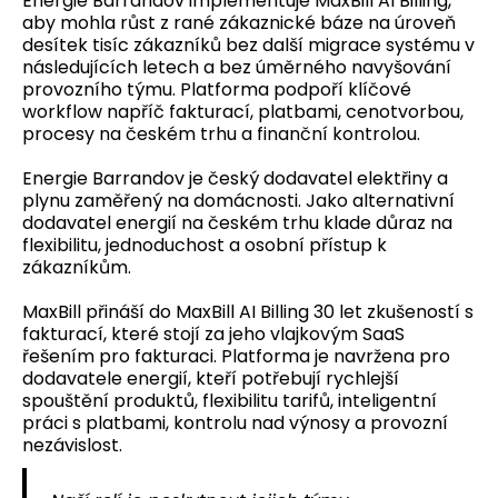
Energie Barrandov implementuje MaxBill AI Billing,
aby mohla růst z rané zákaznické báze na úroveň
desítek tisíc zákazníků bez další migrace systému v
následujících letech a bez úměrného navyšování
provozního týmu. Platforma podpoří klíčové
workflow napříč fakturací, platbami, cenotvorbou,
procesy na českém trhu a finanční kontrolou.
Energie Barrandov je český dodavatel elektřiny a
plynu zaměřený na domácnosti. Jako alternativní
dodavatel energií na českém trhu klade důraz na
flexibilitu, jednoduchost a osobní přístup k
zákazníkům.
MaxBill přináší do MaxBill AI Billing 30 let zkušeností s
fakturací, které stojí za jeho vlajkovým SaaS
řešením pro fakturaci. Platforma je navržena pro
dodavatele energií, kteří potřebují rychlejší
spouštění produktů, flexibilitu tarifů, inteligentní
práci s platbami, kontrolu nad výnosy a provozní
nezávislost.