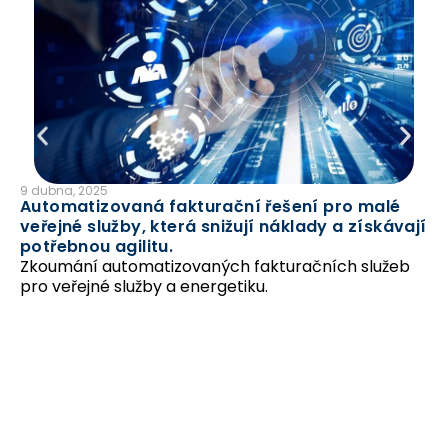
9 dubna, 2025
7 
Automatizovaná fakturační řešení pro malé
Sp
veřejné služby, která snižují náklady a získávají
zp
potřebnou agilitu.
Cu
Zkoumání automatizovaných fakturačních služeb
uz
pro veřejné služby a energetiku.
Lo
Gu