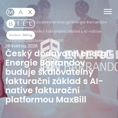
MaxBill
/
Český dodavatel energií Energie Barrandov
buduje škálovatelný fakturační základ s AI-native
fakturační platformou MaxBill
26 května, 2026
Český dodavatel energií
Energie Barrandov
buduje škálovatelný
fakturační základ s AI-
native fakturační
platformou MaxBill