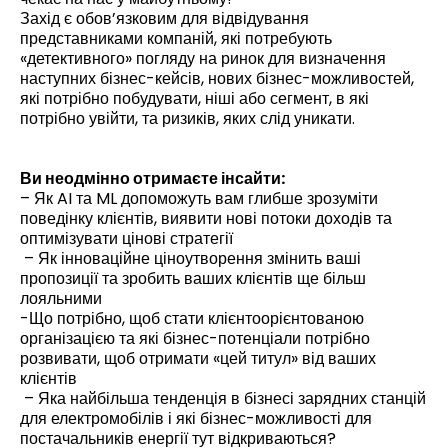
Захід є обов’язковим для відвідування
представниками компаній, які потребують
«детективного» погляду на ринок для визначення
наступних бізнес-кейсів, нових бізнес-можливостей,
які потрібно побудувати, ніші або сегмент, в які
потрібно увійти, та ризиків, яких слід уникати.
Ви неодмінно отримаєте інсайти:
– Як AI та ML допоможуть вам глибше зрозуміти
поведінку клієнтів, виявити нові потоки доходів та
оптимізувати цінові стратегії
– Як інноваційне ціноутворення змінить ваші
пропозиції та зробить ваших клієнтів ще більш
лояльними
-Що потрібно, щоб стати клієнтоорієнтованою
організацією та які бізнес-потенціали потрібно
розвивати, щоб отримати «цей титул» від ваших
клієнтів
– Яка найбільша тенденція в бізнесі зарядних станцій
для електромобілів і які бізнес-можливості для
постачальників енергії тут відкриваються?