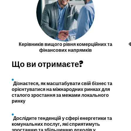
Керівників вищого рівня комерційних та
Ф
фінансових напрямків
Що ви отримаєте?
Дізнаєтеся, як масштабувати свій бізнес та
орієнтуватися на міжнародних ринках для
сталого зростання за межами локального
ринку
Дослідите тенденцій у сфері енергетики та
комунальних послуг, які сприятимуть
зростанню та збільшенню доходів у