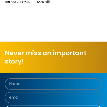
виграти з CSIRE + MaxBill.
до
Never miss an important
story!