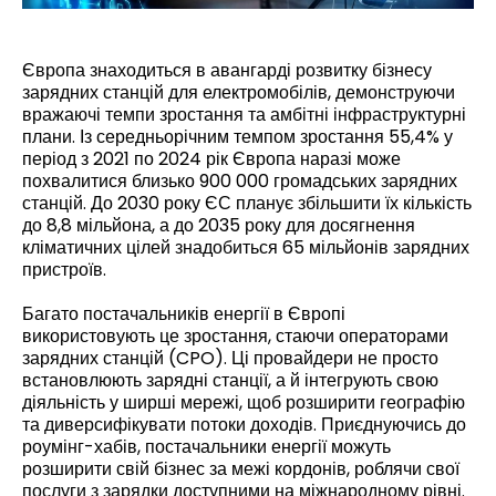
Європа знаходиться в авангарді розвитку бізнесу
зарядних станцій для електромобілів, демонструючи
вражаючі темпи зростання та амбітні інфраструктурні
плани. Із середньорічним темпом зростання 55,4% у
період з 2021 по 2024 рік Європа наразі може
похвалитися близько 900 000 громадських зарядних
станцій. До 2030 року ЄС планує збільшити їх кількість
до 8,8 мільйона, а до 2035 року для досягнення
кліматичних цілей знадобиться 65 мільйонів зарядних
пристроїв.
Багато постачальників енергії в Європі
використовують це зростання, стаючи операторами
зарядних станцій (CPO). Ці провайдери не просто
встановлюють зарядні станції, а й інтегрують свою
діяльність у ширші мережі, щоб розширити географію
та диверсифікувати потоки доходів. Приєднуючись до
роумінг-хабів, постачальники енергії можуть
розширити свій бізнес за межі кордонів, роблячи свої
послуги з зарядки доступними на міжнародному рівні.