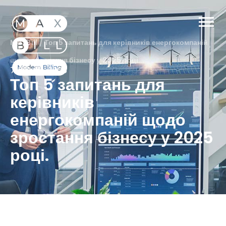
MaxBill
/
Топ 5 запитань для керівників енергокомпаній
щодо зростання бізнесу у 2025 році.
7 Лютого, 2025
Топ 5 запитань для
керівників
енергокомпаній щодо
зростання бізнесу у 2025
році.