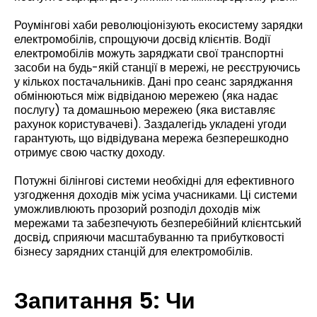
Роумінгові хаби революціонізують екосистему зарядки
електромобілів, спрощуючи досвід клієнтів. Водії
електромобілів можуть заряджати свої транспортні
засоби на будь-якій станції в мережі, не реєструючись
у кількох постачальників. Дані про сеанс заряджання
обмінюються між відвіданою мережею (яка надає
послугу) та домашньою мережею (яка виставляє
рахунок користувачеві). Заздалегідь укладені угоди
гарантують, що відвідувана мережа безперешкодно
отримує свою частку доходу.
Потужні білінгові системи необхідні для ефективного
узгодження доходів між усіма учасниками. Ці системи
уможливлюють прозорий розподіл доходів між
мережами та забезпечують безперебійний клієнтський
досвід, сприяючи масштабуванню та прибутковості
бізнесу зарядних станцій для електромобілів.
Запитання 5: Чи