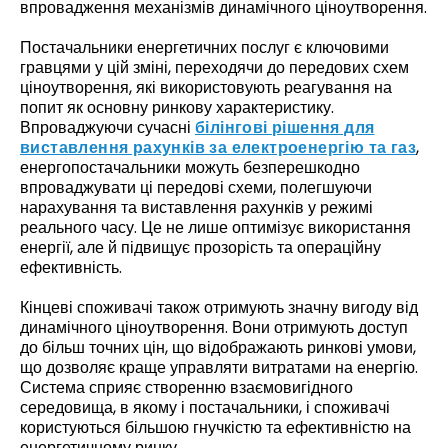
впровадження механізмів динамічного ціноутворення.
Постачальники енергетичних послуг є ключовими
гравцями у цій зміні, переходячи до передових схем
ціноутворення, які використовують реагування на
попит як основну ринкову характеристику.
Впроваджуючи сучасні
білінгові рішення для
виставлення рахунків за електроенергію та газ
,
енергопостачальники можуть безперешкодно
впроваджувати ці передові схеми, полегшуючи
нарахування та виставлення рахунків у режимі
реального часу. Це не лише оптимізує використання
енергії, але й підвищує прозорість та операційну
ефективність.
Кінцеві споживачі також отримують значну вигоду від
динамічного ціноутворення. Вони отримують доступ
до більш точних цін, що відображають ринкові умови,
що дозволяє краще управляти витратами на енергію.
Система сприяє створенню взаємовигідного
середовища, в якому і постачальники, і споживачі
користуються більшою гнучкістю та ефективністю на
енергетичному ринку.