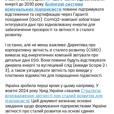
енергії до 2030 року.
Білінгові системи
комунальних підприємств
повинні підтримувати
відстеження та сертифікацію через Гарантії
походження (GoO). ComQ2-компанії зобов’язані
інтегрувати дані про відновлювану енергію для
забезпечення прозорості та звітності зі сталого
розвитку.
І останнє, але не менш важливе: Директива про
корпоративну звітність зі сталого розвитку (CSRD)
вимагає від енергетичних компаній звітувати про
детальні дані ESG. Вони повинні будуть відстежувати
джерела енергії та вуглецевий слід (викиди Scope 2 і
3), а також узгоджувати звітність про викиди у
платіжних відомостях для покращення підзвітності.
Україна зробила перші кроки у цьому напрямку. У
жовтні 2024 року Уряд України схвалив
Стратегію
впровадження звітності про сталий розвиток для
підприємств
. Цей документ визначає основні
завдання щодо формування підприємствами України
звітності про сталий розвиток на основі єдиних