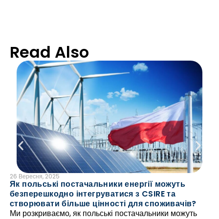
Read Also
26 Вересня, 2025
е
Як польські постачальники енергії можуть
26 
безперешкодно інтегруватися з CSIRE та
Як
створювати більше цінності для споживачів?
но
Ми розкриваємо, як польські постачальники можуть
До