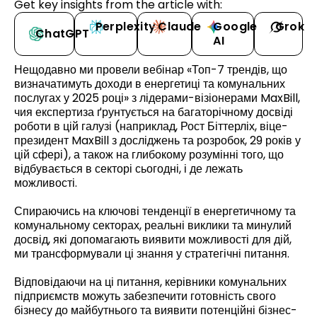
Get key insights from the article with:
Perplexity
Claude
Google
Grok
ChatGPT
AI
Нещодавно ми провели вебінар «Топ-7 трендів, що
визначатимуть доходи в енергетиці та комунальних
послугах у 2025 році» з лідерами-візіонерами MaxBill,
чия експертиза ґрунтується на багаторічному досвіді
роботи в цій галузі (наприклад, Рост Біттерліх, віце-
президент MaxBill з досліджень та розробок, 29 років у
цій сфері), а також на глибокому розумінні того, що
відбувається в секторі сьогодні, і де лежать
можливості.
Спираючись на ключові тенденції в енергетичному та
комунальному секторах, реальні виклики та минулий
досвід, які допомагають виявити можливості для дій,
ми трансформували ці знання у стратегічні питання.
Відповідаючи на ці питання, керівники комунальних
підприємств можуть забезпечити готовність свого
бізнесу до майбутнього та виявити потенційні бізнес-